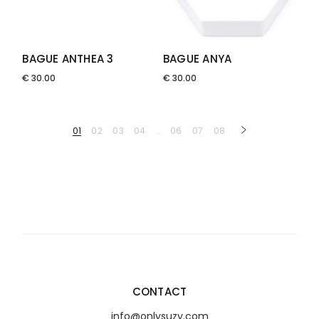
BAGUE ANTHEA 3
BAGUE ANYA
€
30.00
€
30.00
01
02
03
04
…
06
07
08
CONTACT
info@onlysuzy.com