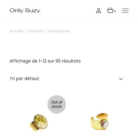
Skip
to
the
0
content
Accueil
Produits
Les bagues
Affichage de 1–12 sur 95 résultats
Tri par défaut
Out of
stock